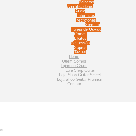
Palhetas
Amplificadores
Áudio
Interfaces
Microfones
Sem Fio
Fones de Ouvido
Cordas
Efeitos
Pecurssão
Sopros
Teclas
Home
Quem Somos
Lojas do Grupo
Loja Shop Guitar
Loja Shop Guitar Select
Loja Shop Guitar Premium
Contato