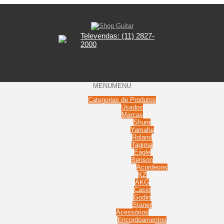
Televendas: (11) 2827-
2000
MENU
MENU
Categorias de Produtos
Usados
Marcas
Shure
Yamaha
Roland
Tagima
Eagle
Benson
Acordeons
KZ
AKG
Casio
Godin
Staner
Acessórios
Encordoamentos