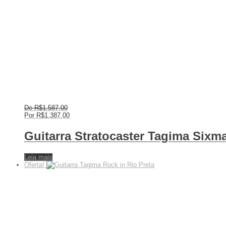
De
R$
1.587,00
Por
R$
1.387,00
Guitarra Stratocaster Tagima Sixm
Leia mais
Oferta!