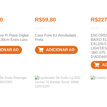
00
R$
59,80
R$
227
e P/ Piano Digital
Case Fone Kz Amofadada
ENCORD
 130cm Extra Luxo
Preta
BAIXO E
EXL220-
LIGHT/ES
IONAR AO
ADICIONAR AO
.060 .075 
D’ADDAR
RINHO
CARRINHO
AD
C