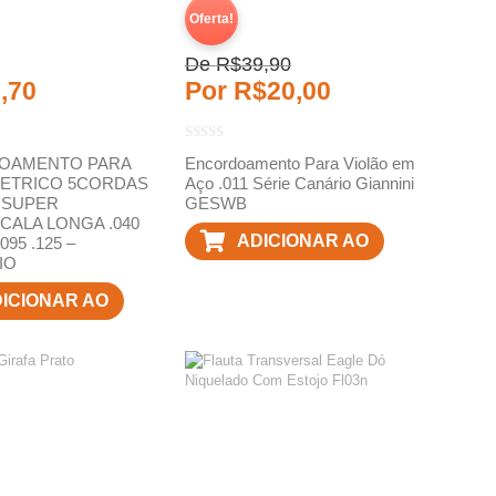
Oferta!
De
R$
39,90
,70
Por
R$
20,00
OAMENTO PARA
Encordoamento Para Violão em
LETRICO 5CORDAS
Aço .011 Série Canário Giannini
5 SUPER
GESWB
CALA LONGA .040
ADICIONAR AO
.095 .125 –
IO
CARRINHO
ICIONAR AO
ARRINHO