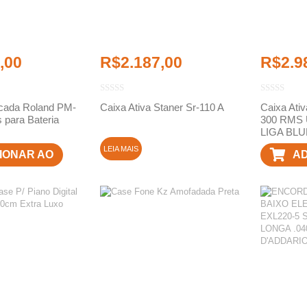
,00
R$
2.187,00
R$
2.9
icada Roland PM-
Caixa Ativa Staner Sr-110 A
Caixa Ati
 para Bateria
300 RMS
LIGA BL
LEIA MAIS
IONAR AO
AD
RINHO
C