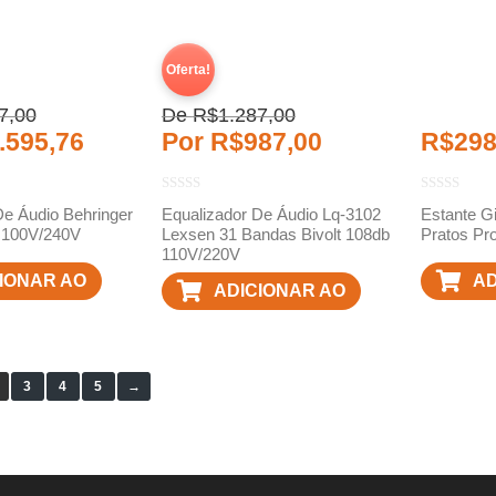
Oferta!
7,00
De
R$
1.287,00
.595,76
Por
R$
987,00
R$
298
De Áudio Behringer
Equalizador De Áudio Lq-3102
Estante Gi
100V/240V
Lexsen 31 Bandas Bivolt 108db
Pratos Pr
110V/220V
IONAR AO
AD
ADICIONAR AO
RINHO
C
CARRINHO
3
4
5
→