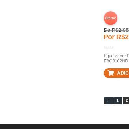
Oferta!
De
R$
2.98
Por
R$
2
Equalizador 
FBQ3102HD 
ADIC
CAR
←
1
2