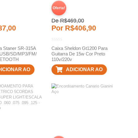
Oferta!
De
R$
469,00
87,00
Por
R$
406,90
va Staner SR-315A
Caixa Sheldon Gt1200 Para
 USB/SD/MP3/FM/
Guitarra De 15w Cor Preto
UETOOTH
110v/220v
ICIONAR AO
ADICIONAR AO
ARRINHO
CARRINHO