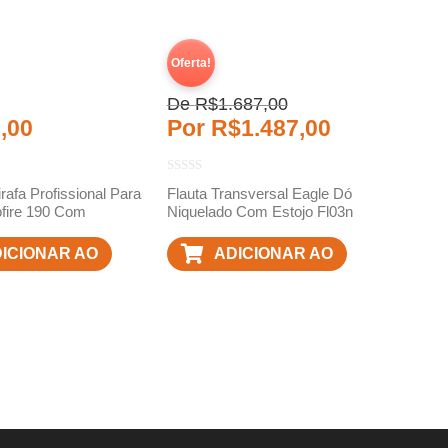
Oferta!
De
R$
1.687,00
,00
Por
R$
1.487,00
rafa Profissional Para
Flauta Transversal Eagle Dó
ofire 190 Com
Niquelado Com Estojo Fl03n
ICIONAR AO
ADICIONAR AO
ARRINHO
CARRINHO