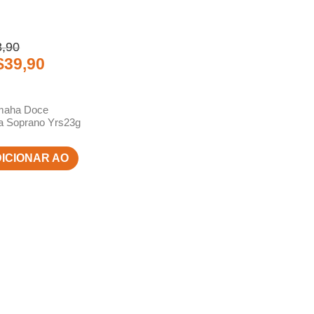
8,90
$
39,90
amaha Doce
a Soprano Yrs23g
ICIONAR AO
ARRINHO