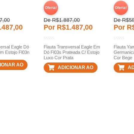
Oferta!
Oferta!
7,00
De
R$
1.887,00
De
R$
5
.487,00
Por
R$
1.487,00
Por
R
versal Eagle Dó
Flauta Transversal Eagle Em
Flauta Y
m Estojo Fl03n
Dó Fl03s Prateada C/ Estojo
Germanic
Luxo Cor Prata
Cor Bege
IONAR AO
ADICIONAR AO
AD
RINHO
CARRINHO
C