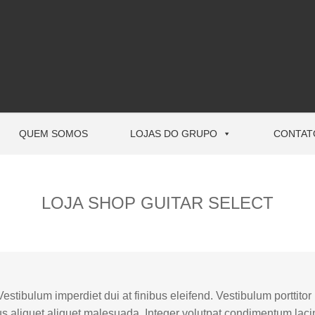
QUEM SOMOS
LOJAS DO GRUPO
CONTAT
LOJA SHOP GUITAR SELECT
Vestibulum imperdiet dui at finibus eleifend. Vestibulum porttito
llus aliquet aliquet malesuada. Integer volutpat condimentum la