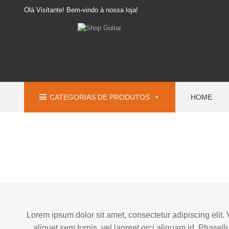
Olá Visitante! Bem-vindo à nossa loja!
CATEGORIAS DE PRODUTOS
HOME
Lorem ipsum dolor sit amet, consectetur adipiscing elit. 
aliquet sem turpis, vel laoreet orci aliquam id. Phase