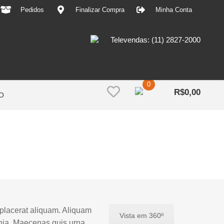
Pedidos
Finalizar Compra
Minha Conta
Televendas: (11) 2827-2000
0
R$
0,00
O
r placerat aliquam. Aliquam
Vista em 360º
cinia. Maecenas quis urna