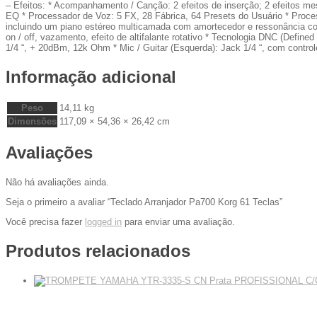
– Efeitos: * Acompanhamento / Canção: 2 efeitos de inserção; 2 efeitos mestr
EQ * Processador de Voz: 5 FX, 28 Fábrica, 64 Presets do Usuário * Process
incluindo um piano estéreo multicamada com amortecedor e ressonância corp
on / off, vazamento, efeito de altifalante rotativo * Tecnologia DNC (Defined
1/4 “, + 20dBm, 12k Ohm * Mic / Guitar (Esquerda): Jack 1/4 “, com control
Informação adicional
Peso
14,11 kg
Dimensões
117,09 × 54,36 × 26,42 cm
Avaliações
Não há avaliações ainda.
Seja o primeiro a avaliar “Teclado Arranjador Pa700 Korg 61 Teclas”
Você precisa fazer
logged in
para enviar uma avaliação.
Produtos relacionados