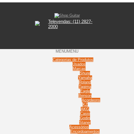
Televendas: (11) 2827-
2000
MENU
MENU
Categorias de Produtos
Usados
Marcas
Shure
Yamaha
Roland
Tagima
Eagle
Benson
Acordeons
KZ
AKG
Casio
Godin
Staner
Acessórios
Encordoamentos