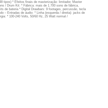
 tipos) * Efeitos finais de masterização: limitador, Master
ns / Drum Kit: * Fábrica: mais de 1.700 sons de fábrica,
 de bateria * Digital Drawbars: 9 footages, percussão, tecla
do – Entradas de áudio: * Linha (esquerda / direita): jacks de
gia: * 100-240 Volts, 50/60 Hz, 25 Watt normal /