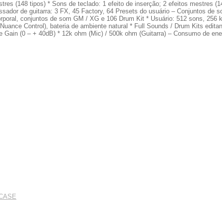
es (148 tipos) * Sons de teclado: 1 efeito de inserção; 2 efeitos mestres (148
ador de guitarra: 3 FX, 45 Factory, 64 Presets do usuário – Conjuntos de so
oral, conjuntos de som GM / XG e 106 Drum Kit * Usuário: 512 sons, 256 kits
 Nuance Control), bateria de ambiente natural * Full Sounds / Drum Kits editan
e Gain (0 – + 40dB) * 12k ohm (Mic) / 500k ohm (Guitarra) – Consumo de ener