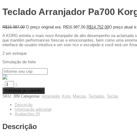
Teclado Arranjador Pa700 Korg
R$
16.987,00
O preço original era: R$16.987,00.
R$
14.752,00
O preço atual é
A KORG estréia o mais novo Arranjador de alto desempenho na aclamada sé
que mantêm performances frescas e emocionantes, bem como uma enorme v
interface de usuário intuitiva e um som rico e esculpido e você terá um Arr
2 em estoque
Simulação de frete
-
+
Adicionar ao carrinho
SKU:
389
Categorias:
Arranjador
,
Korg
,
Marcas
,
Teclados
,
Teclas
Descrição
Informação adicional
Avaliações (0)
Descrição