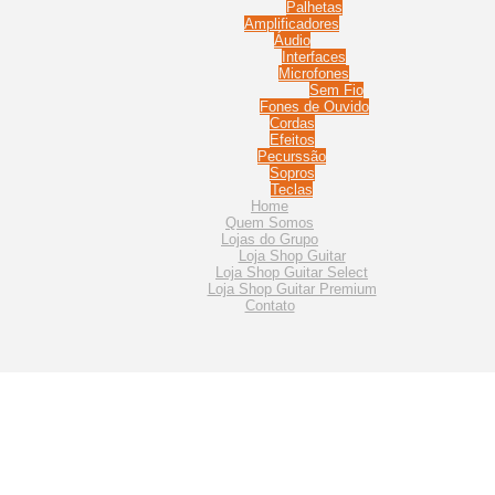
Palhetas
Amplificadores
Áudio
Interfaces
Microfones
Sem Fio
Fones de Ouvido
Cordas
Efeitos
Pecurssão
Sopros
Teclas
Home
Quem Somos
Lojas do Grupo
Loja Shop Guitar
Loja Shop Guitar Select
Loja Shop Guitar Premium
Contato