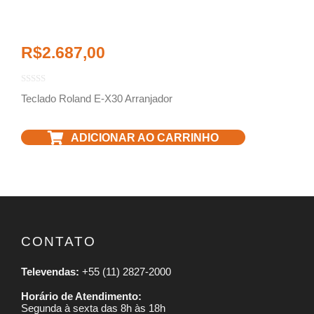
R$
2.687,00
Teclado Roland E-X30 Arranjador
ADICIONAR AO CARRINHO
CONTATO
Televendas:
+55 (11) 2827-2000
Horário de Atendimento:
Segunda à sexta das 8h às 18h