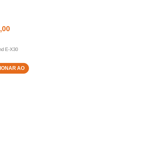
,00
nd E-X30
IONAR AO
RINHO